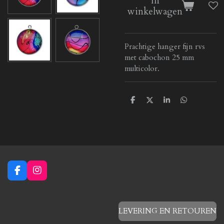
In
winkelwagen
Prachtige hanger fijn rvs
met cabochon 25 mm
multicolor.
D
D
S
D
e
e
h
e
l
e
a
l
e
l
r
e
n
e
n
F
I
a
n
c
s
e
t
b
a
LEVERING EN RETOUREN
o
g