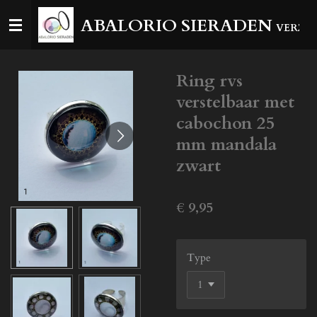
Ga
ABALORIO SIERADEN
VERZEN
direct
naar
de
Ring rvs
hoofdinhoud
verstelbaar met
cabochon 25
mm mandala
zwart
€ 9,95
Type