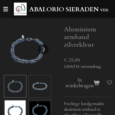
Ga
ABALORIO SIERADEN
VERZEN
direct
naar
de
Aluminium
hoofdinhoud
armband
zilverkleur
€ 25,00
GRATIS verzending
In
winkelwagen
Prachtige handgemaakte
aluminium armband in
zilverkleur. Chainmaille