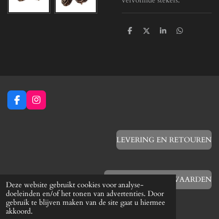
D
D
S
D
e
e
h
e
l
e
a
l
e
l
r
e
n
e
n
F
I
a
n
c
s
e
t
b
a
LEVERING EN RETOUREN
o
g
o
r
k
a
m
ALGEMENE VOORWAARDEN
Deze website gebruikt cookies voor analyse-
doeleinden en/of het tonen van advertenties. Door
gebruik te blijven maken van de site gaat u hiermee
akkoord.
VERZENDING BOVEN €10 GRATIS