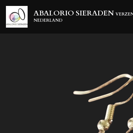
Ga
ABALORIO SIERADEN
direct
VERZEN
naar
NEDERLAND
de
hoofdinhoud