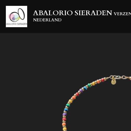
Ga
ABALORIO SIERADEN
direct
VERZEN
naar
NEDERLAND
de
hoofdinhoud