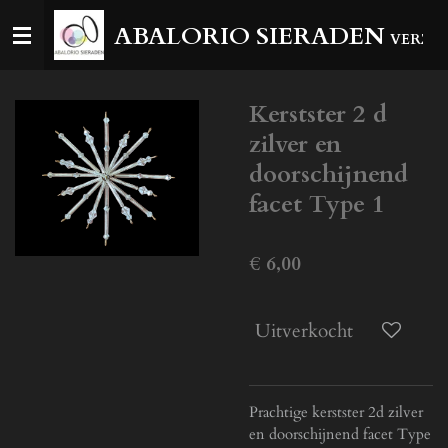
Ga
ABALORIO SIERADEN
VERZEN
direct
naar
de
Kerstster 2 d
hoofdinhoud
zilver en
doorschijnend
facet Type 1
€ 6,00
Uitverkocht
Prachtige kerstster 2d zilver
en doorschijnend facet Type