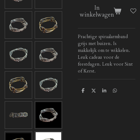
In
winkelwagen
Prachtige spiraalarmband
grijs met buizen. Is
makkelijk om te wikkelen.
Leuk cadeau voor de
feestdagen. Leuk voor Sint
of Kerst.
D
D
S
D
e
e
h
e
l
e
a
l
e
l
r
e
n
e
n