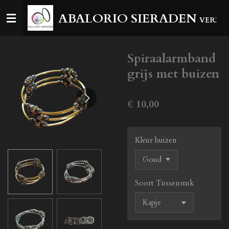
Ga
ABALORIO SIERADEN
VERZEN
direct
naar
de
Spiraalarmband
hoofdinhoud
grijs met buizen
€ 10,00
Kleur buizen
Soort Tussenstuk