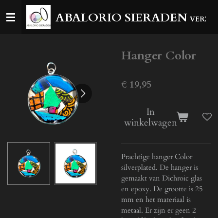
Ga
ABALORIO SIERADEN
VERZEN
direct
naar
de
Hanger Color
hoofdinhoud
€ 19,95
In
winkelwagen
Prachtige hanger Color
silverplated. De hanger is
gemaakt van Dichroic glas
en epoxy. De grootte is 25
mm en het materiaal is
metaal. Er zijn er geen 2