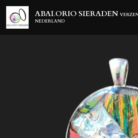
Ga
ABALORIO SIERADEN
direct
VERZEN
naar
NEDERLAND
de
hoofdinhoud