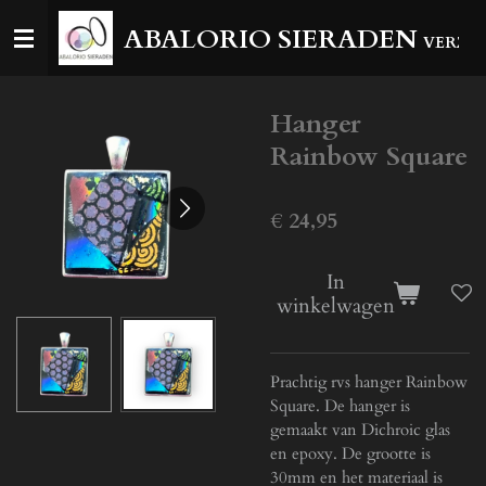
Ga
ABALORIO SIERADEN
VERZEN
direct
naar
de
Hanger
hoofdinhoud
Rainbow Square
€ 24,95
In
winkelwagen
Prachtig rvs hanger Rainbow
Square. De hanger is
gemaakt van Dichroic glas
en epoxy. De grootte is
30mm en het materiaal is