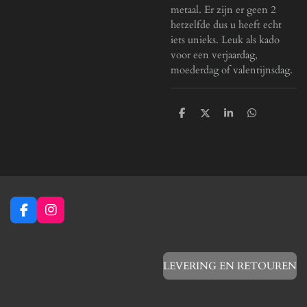
metaal. Er zijn er geen 2
hetzelfde dus u heeft echt
iets unieks. Leuk als kado
voor een verjaardag,
moederdag of valentijnsdag.
D
D
S
D
e
e
h
e
l
e
a
l
e
l
r
e
n
e
n
F
I
a
n
c
s
e
t
b
a
LEVERING EN RETOUREN
o
g
o
r
k
a