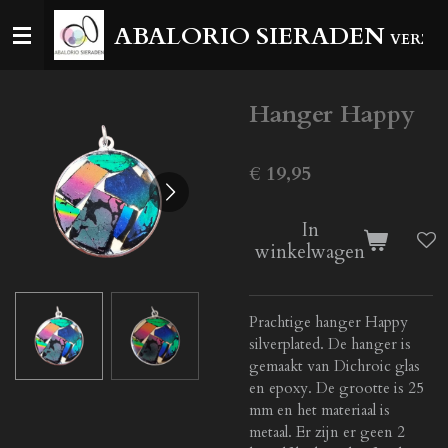
Ga
ABALORIO SIERADEN
VERZEN
direct
naar
de
Hanger Happy
hoofdinhoud
€ 19,95
In
winkelwagen
Prachtige hanger Happy
silverplated. De hanger is
gemaakt van Dichroic glas
en epoxy. De grootte is 25
mm en het materiaal is
metaal. Er zijn er geen 2