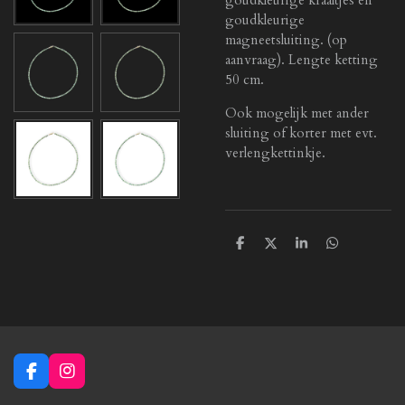
goudkleurige
magneetsluiting. (op
aanvraag). Lengte ketting
50 cm.
Ook mogelijk met ander
sluiting of korter met evt.
verlengkettinkje.
D
D
S
D
e
e
h
e
l
e
a
l
e
l
r
e
n
e
n
F
I
a
n