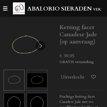
Ga
ABALORIO SIERADEN
VERZEN
direct
naar
de
Ketting facet
hoofdinhoud
Canadese Jade
(op aanvraag)
€ 39,95
GRATIS verzending
Uitverkocht
Prachtige ketting facet
Canadese Jade met rvs
goudkleurige kraaltjes en