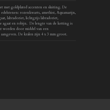
cet met goldplated accenten en sluiting. De
e edelstenen: rozenkwarts, amethist, Aquamarijn,
aat, labradoriet, lichtgrijs labradoriet,
je agaat en robijn. De lengte van de ketting is
kt worden door middel van een
ng aangeven. De kralen zijn 4 x 3 mm groot.