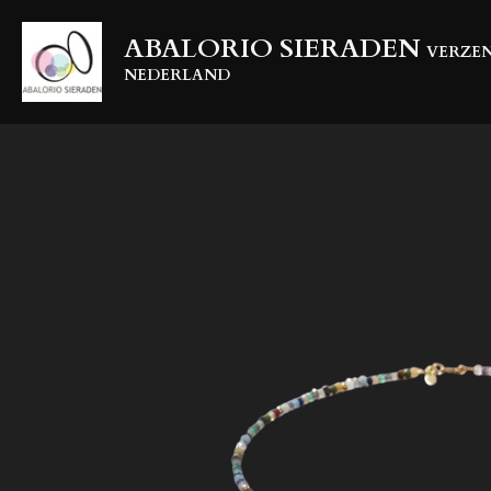
Ga
ABALORIO SIERADEN
direct
VERZEN
naar
NEDERLAND
de
hoofdinhoud