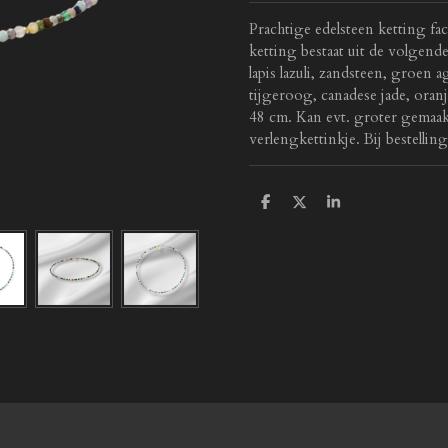
Prachtige edelsteen ketting fa
ketting bestaat uit de volgend
lapis lazuli, zandsteen, groen ag
tijgeroog, canadese jade, oran
48 cm. Kan evt. groter gemaa
verlengkettinkje. Bij bestelli
D
D
S
e
e
h
l
e
a
e
l
r
n
e