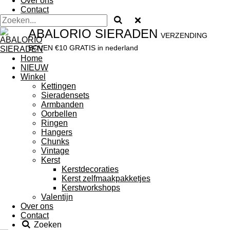
Over ons
Contact
ABALORIO SIERADEN
VERZENDING
BOVEN €10 GRATIS in nederland
Home
NIEUW
Winkel
Kettingen
Sieradensets
Armbanden
Oorbellen
Ringen
Hangers
Chunks
Vintage
Kerst
Kerstdecoraties
Kerst zelfmaakpakketjes
Kerstworkshops
Valentijn
Over ons
Contact
Zoeken