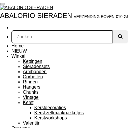
Ga
direct
ABALORIO SIERADEN
naar
VERZENDING BOVEN €10 GRA
de
hoofdinhoud
Home
NIEUW
Winkel
Kettingen
Sieradensets
Armbanden
Oorbellen
Ringen
Hangers
Chunks
Vintage
Kerst
Kerstdecoraties
Kerst zelfmaakpakketjes
Kerstworkshops
Valentijn