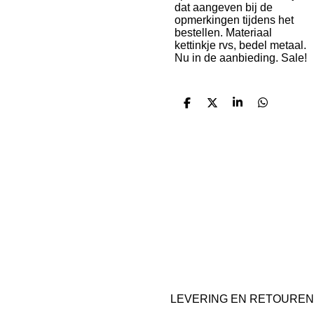
dat aangeven bij de
opmerkingen tijdens het
bestellen. Materiaal
kettinkje rvs, bedel metaal.
Nu in de aanbieding. Sale!
D
D
S
D
e
e
h
e
l
e
a
l
e
l
r
e
n
e
n
F
I
a
n
c
s
e
t
b
a
LEVERING EN RETOUREN
o
g