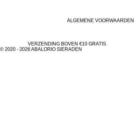
o
r
k
a
m
ALGEMENE VOORWAARDEN
VERZENDING BOVEN €10 GRATIS
© 2020 - 2026 ABALORIO SIERADEN