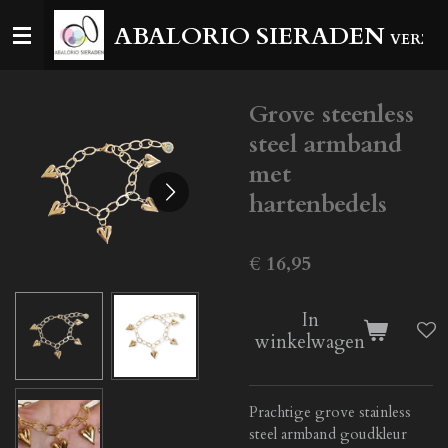
Ga
ABALORIO SIERADEN
VERZEN
direct
naar
de
Grove steenless
hoofdinhoud
steel armband
met
hartenbedels
€ 16,95
In
winkelwagen
Prachtige grove stainless
steel armband goudkleur