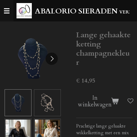
Ga
ABALORIO SIERADEN
VERZEN
direct
naar
de
Lange gehaakte
hoofdinhoud
ketting
champagnekleu
r
€ 14,95
In
winkelwagen
Prachtige lange gehaakte
wikkelketting met een mix