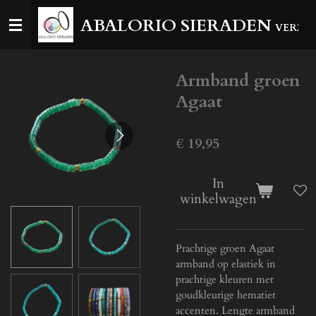
Ga
ABALORIO SIERADEN
VERZEN
direct
naar
de
Armband groen
hoofdinhoud
Agaat
€ 19,95
In
winkelwagen
Prachtige groen Agaat
armband op elastiek in
prachtige kleuren met
goudkleurige hematiet
accenten. Lengte armband