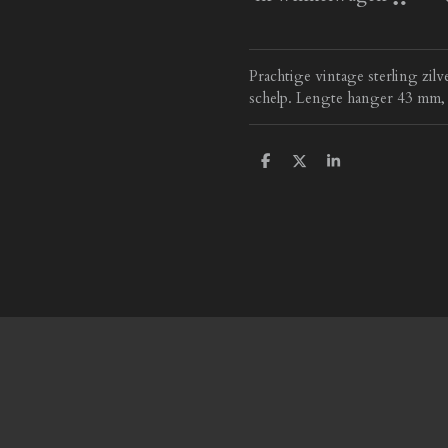
Prachtige vintage sterling zil
schelp. Lengte hanger 43 mm,
D
D
S
e
e
h
l
e
a
e
l
r
n
e