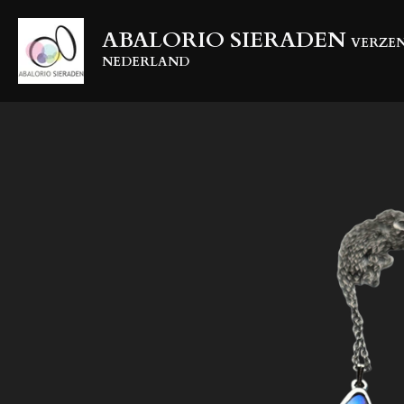
Ga
ABALORIO SIERADEN
direct
VERZEN
naar
NEDERLAND
de
hoofdinhoud