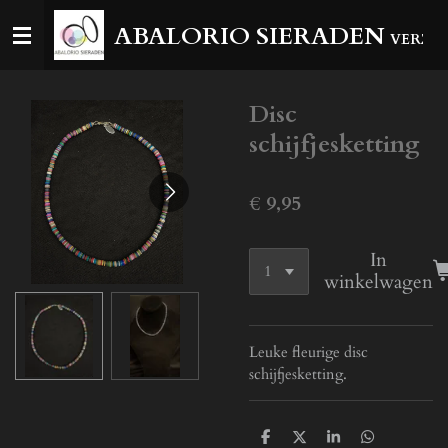
Ga
ABALORIO SIERADEN
VERZEN
direct
naar
de
Disc
hoofdinhoud
schijfjesketting
€ 9,95
In
winkelwagen
Leuke fleurige disc
schijfjesketting.
D
D
S
D