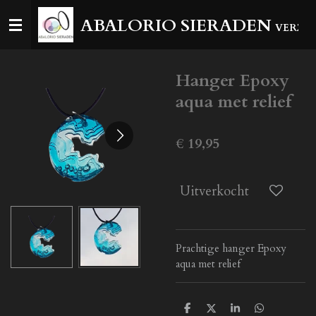
Ga
ABALORIO SIERADEN
VERZEN
direct
naar
de
Hanger Epoxy
hoofdinhoud
aqua met relief
€ 19,95
Uitverkocht
Prachtige hanger Epoxy
aqua met relief
D
D
S
D