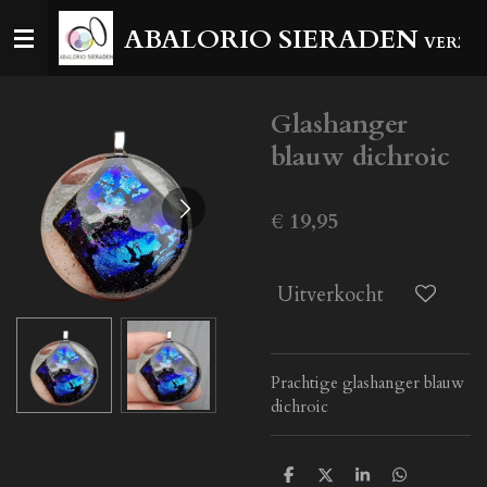
Ga
ABALORIO SIERADEN
VERZEN
direct
naar
de
Glashanger
hoofdinhoud
blauw dichroic
€ 19,95
Uitverkocht
Prachtige glashanger blauw
dichroic
D
D
S
D