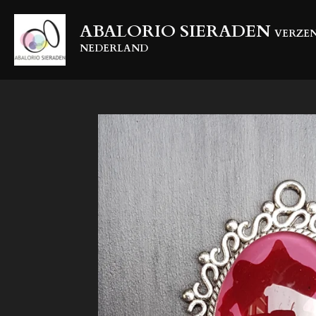
Ga
ABALORIO SIERADEN
direct
VERZEN
naar
NEDERLAND
de
hoofdinhoud