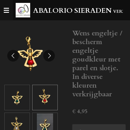
Ga
ABALORIO SIERADEN
VERZEN
direct
naar
de
Wens engeltje /
hoofdinhoud
bescherm
engeltje
goudkleur met
parel en slotje.
In diverse
kleuren
verkrijgbaar
€ 4,95