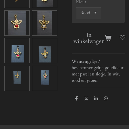
Kleur
In
winkelwagen
Wensengeltje /
beschermengeltje goudkleur
met parel en slotje. In wit,
rood en groen
D
D
S
D
e
e
h
e
l
e
a
l
e
l
r
e
n
e
n