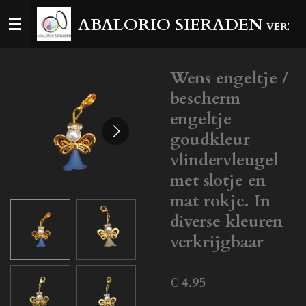
Ga
ABALORIO SIERADEN
VERZEN
direct
naar
de
Wens engeltje /
hoofdinhoud
bescherm
engeltje
goudkleur
vlindervleugel
met slotje en
mat rokje. In
diverse kleuren
verkrijgbaar
€ 4,95