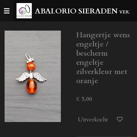
Ga
ABALORIO SIERADEN
VERZEN
direct
naar
de
Hangertje wens
hoofdinhoud
engeltje /
bescherm
engeltje
zilverkleur met
oranje
€ 5,00
Uitverkocht