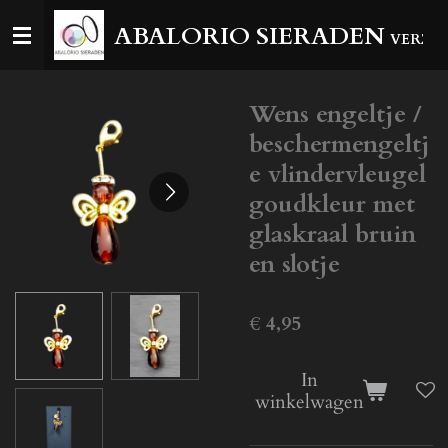
Ga
ABALORIO SIERADEN
VERZEN
direct
naar
de
Wens engeltje /
hoofdinhoud
beschermengeltj
e vlindervleugel
goudkleur met
glaskraal bruin
en slotje
€ 4,95
In
winkelwagen