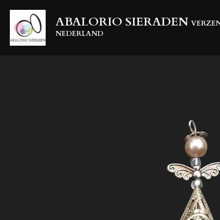
Ga
ABALORIO SIERADEN
direct
VERZEN
naar
NEDERLAND
de
hoofdinhoud