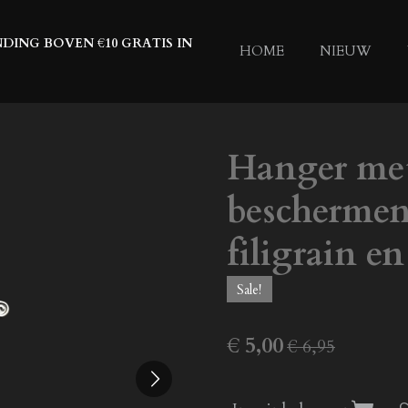
DING BOVEN €10 GRATIS IN
HOME
NIEUW
Hanger met
beschermen
filigrain e
Sale!
€ 5,00
€ 6,95