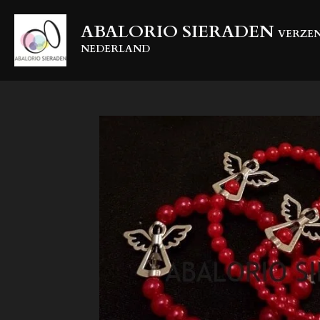
Ga
ABALORIO SIERADEN
direct
VERZEN
naar
NEDERLAND
de
hoofdinhoud