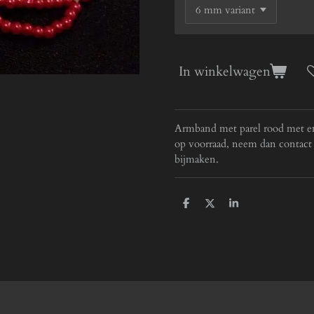
In winkelwagen
Armband met parel rood met eng
op voorraad, neem dan contact 
bijmaken.
D
D
S
e
e
h
l
e
a
e
l
r
n
e