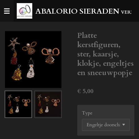
Ga
ABALORIO SIERADEN
VERZEN
direct
naar
de
Platte
hoofdinhoud
kerstfiguren,
ster, kaarsje,
klokje, engeltjes
en sneeuwpopje
€ 5,00
Type