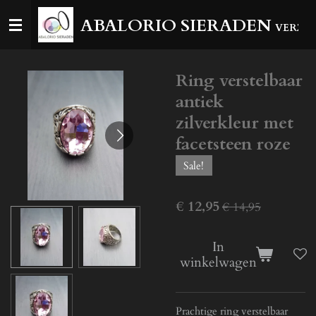
Ga
ABALORIO SIERADEN
VERZEN
direct
naar
de
Ring verstelbaar
hoofdinhoud
antiek
zilverkleur met
facetsteen roze
Sale!
€ 12,95
€ 14,95
In
winkelwagen
Prachtige ring verstelbaar