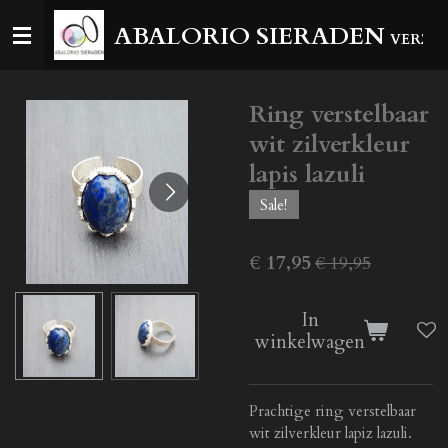
Ga
ABALORIO SIERADEN
VERZEN
direct
naar
de
Ring verstelbaar
hoofdinhoud
wit zilverkleur
lapis lazuli
Sale!
€ 17,95
€ 19,95
In
winkelwagen
Prachtige ring verstelbaar
wit zilverkleur lapiz lazuli.