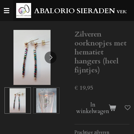
Ga
ABALORIO SIERADEN
VERZEN
direct
naar
de
Zilveren
hoofdinhoud
oorknopjes met
hematiet
hangers (heel
fijntjes)
€ 19,95
In
winkelwagen
Prachtige zilveren