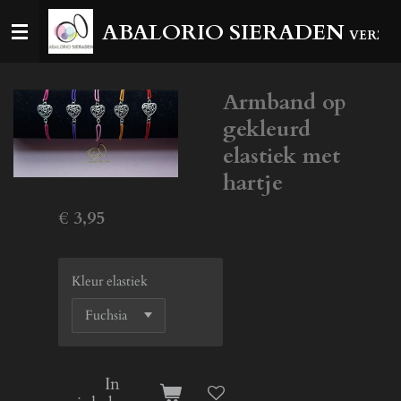
Ga
ABALORIO SIERADEN
VERZEN
direct
naar
de
Armband op
hoofdinhoud
gekleurd
elastiek met
hartje
€ 3,95
Kleur elastiek
In