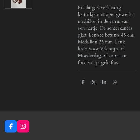
Prachtig zilverkleurig
kettinkje met opengewerkt
medaillon in de vorm van
een hartje. De achterkant is
glad. Lengte ketting 45 cm.
Medaillon 25 mm. Leuk
kado voor Valentijn of
Moederdag of voor een
foto van je geliefde.
D
D
S
D
e
e
h
e
l
e
a
l
e
l
r
e
n
e
n
F
I
a
n