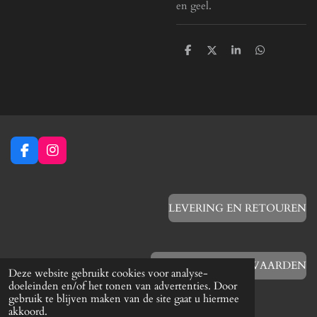
en geel.
D
D
S
D
e
e
h
e
l
e
a
l
e
l
r
e
n
e
n
F
I
a
n
c
s
e
t
b
a
LEVERING EN RETOUREN
o
g
o
r
k
a
m
ALGEMENE VOORWAARDEN
Deze website gebruikt cookies voor analyse-
doeleinden en/of het tonen van advertenties. Door
gebruik te blijven maken van de site gaat u hiermee
akkoord.
VERZENDING BOVEN €10 GRATIS