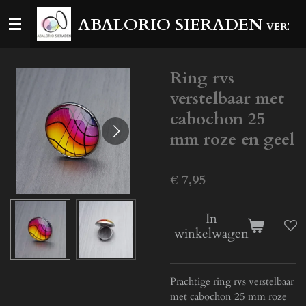
Ga
ABALORIO SIERADEN
VERZEN
direct
naar
de
Ring rvs
hoofdinhoud
verstelbaar met
cabochon 25
mm roze en geel
€ 7,95
In
winkelwagen
Prachtige ring rvs verstelbaar
met cabochon 25 mm roze