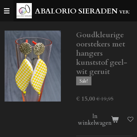
Ga
ABALORIO SIERADEN
VERZEN
direct
naar
de
Goudkleurige
hoofdinhoud
oorstekers met
hangers
kunststof geel-
wit geruit
Sale!
€ 15,00
€ 19,95
In
winkelwagen