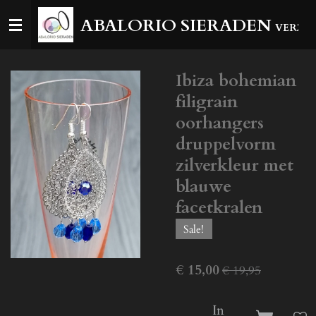
Ga
ABALORIO SIERADEN
VERZEN
direct
naar
de
Ibiza bohemian
hoofdinhoud
filigrain
oorhangers
druppelvorm
zilverkleur met
blauwe
facetkralen
Sale!
€ 15,00
€ 19,95
In