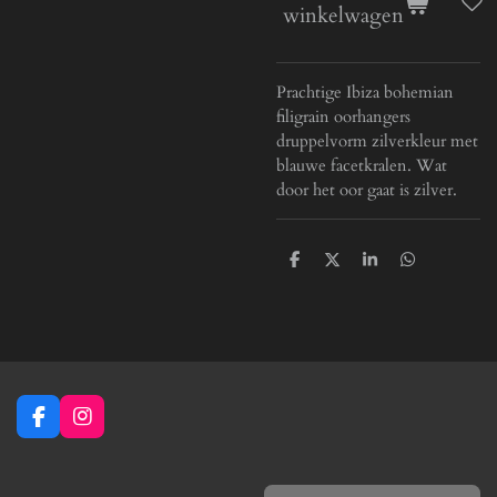
winkelwagen
Prachtige Ibiza bohemian
filigrain oorhangers
druppelvorm zilverkleur met
blauwe facetkralen. Wat
door het oor gaat is zilver.
D
D
S
D
e
e
h
e
l
e
a
l
e
l
r
e
n
e
n
F
I
a
n
c
s
e
t