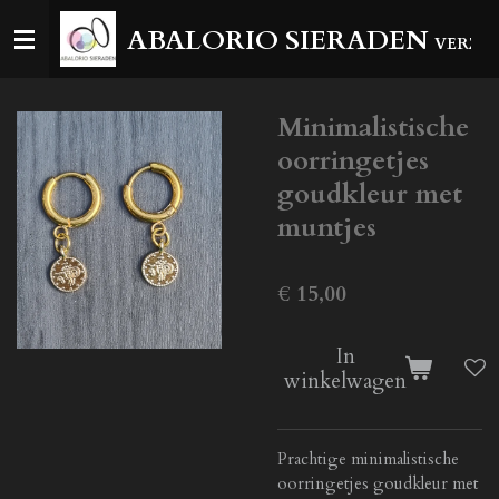
Ga
ABALORIO SIERADEN
VERZEN
direct
naar
de
Minimalistische
hoofdinhoud
oorringetjes
goudkleur met
muntjes
€ 15,00
In
winkelwagen
Prachtige minimalistische
oorringetjes goudkleur met