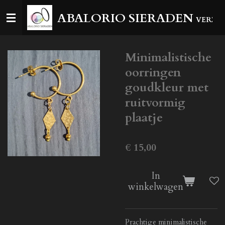
Ga
ABALORIO SIERADEN
VERZEN
direct
naar
de
Minimalistische
hoofdinhoud
oorringen
goudkleur met
ruitvormig
plaatje
€ 15,00
In
winkelwagen
Prachtige minimalistische