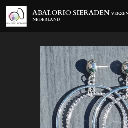
Ga
ABALORIO SIERADEN
direct
VERZEN
naar
NEDERLAND
de
hoofdinhoud