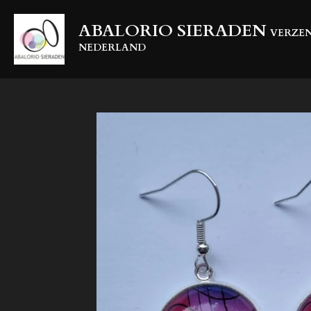
Ga
ABALORIO SIERADEN
direct
VERZEN
naar
NEDERLAND
de
hoofdinhoud