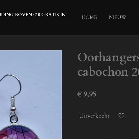
DING BOVEN €10 GRATIS IN
HOME
NIEUW
Oorhangers
cabochon 
€ 9,95
Uitverkocht