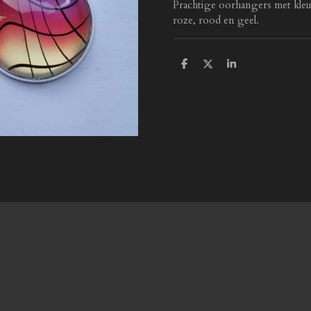
Prachtige oorhangers met kleu
roze, rood en geel.
D
D
S
e
e
h
l
e
a
e
l
r
n
e