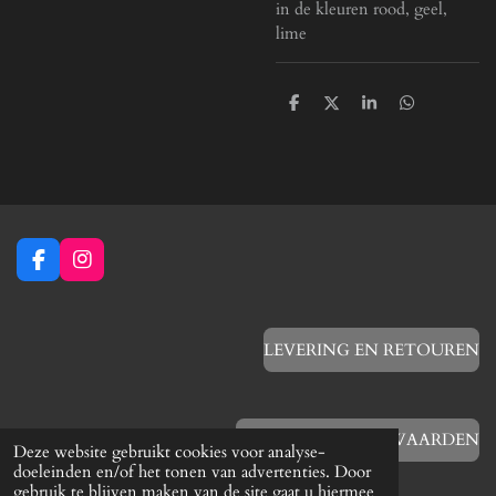
in de kleuren rood, geel,
lime
D
D
S
D
e
e
h
e
l
e
a
l
e
l
r
e
n
e
n
F
I
a
n
c
s
e
t
b
a
LEVERING EN RETOUREN
o
g
o
r
k
a
m
ALGEMENE VOORWAARDEN
Deze website gebruikt cookies voor analyse-
doeleinden en/of het tonen van advertenties. Door
gebruik te blijven maken van de site gaat u hiermee