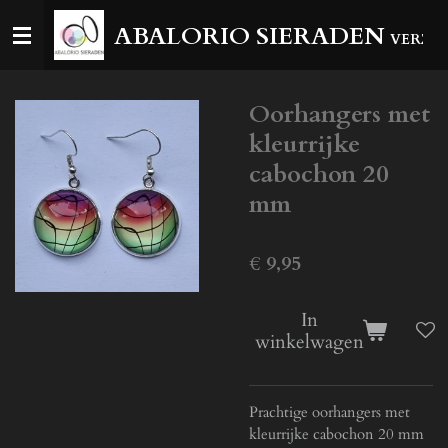
Ga
ABALORIO SIERADEN
VERZEN
direct
naar
de
Oorhangers met
hoofdinhoud
kleurrijke
cabochon 20
mm
€ 9,95
In
winkelwagen
Prachtige oorhangers met
kleurrijke cabochon 20 mm