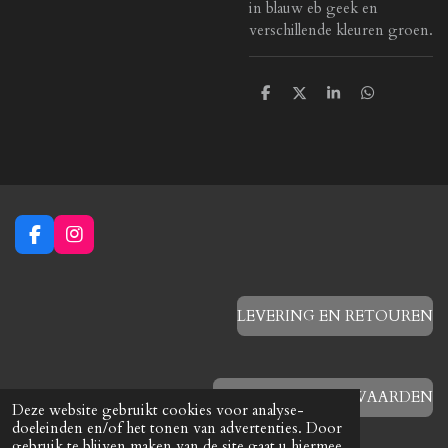
in blauw eb geek en
verschillende kleuren groen.
D
D
S
D
e
e
h
e
l
e
a
l
e
l
r
e
n
e
n
F
I
a
n
c
s
e
t
b
a
LEVERING EN RETOUREN
o
g
o
r
k
a
m
ALGEMENE VOORWAARDEN
Deze website gebruikt cookies voor analyse-
doeleinden en/of het tonen van advertenties. Door
gebruik te blijven maken van de site gaat u hiermee