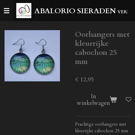
Ga
ABALORIO SIERADEN
VERZEN
direct
naar
de
Oorhangers met
hoofdinhoud
kleurrijke
cabochon 25
mm
€ 12,95
In
winkelwagen
Prachtige oorhangers met
kleurrijke cabochon 25 mm