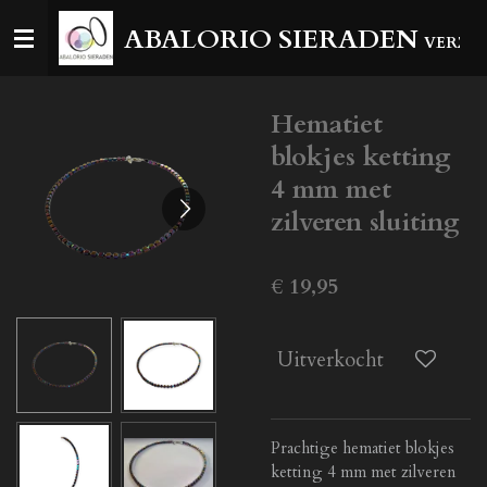
Ga
ABALORIO SIERADEN
VERZEN
direct
naar
de
Hematiet
hoofdinhoud
blokjes ketting
4 mm met
zilveren sluiting
€ 19,95
Uitverkocht
Prachtige hematiet blokjes
ketting 4 mm met zilveren