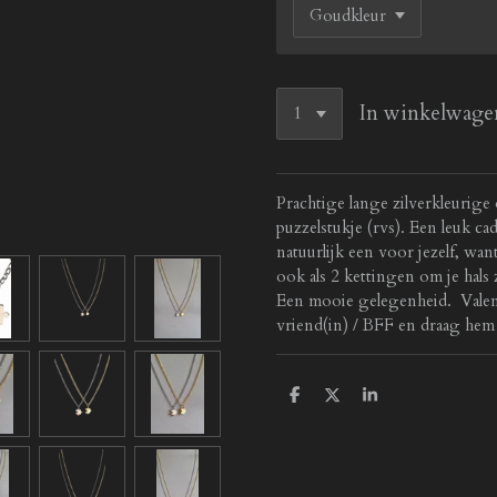
In winkelwage
Prachtige lange zilverkleurige
puzzelstukje (rvs). Een leuk ca
natuurlijk een voor jezelf, want 
ook als 2 kettingen om je hals 
Een mooie gelegenheid. Valenti
vriend(in) / BFF en draag hem s
D
D
S
e
e
h
l
e
a
e
l
r
n
e