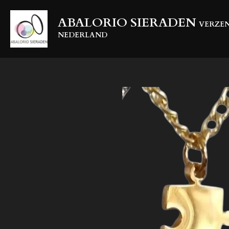
Ga
ABALORIO SIERADEN
direct
VERZEN
naar
NEDERLAND
de
hoofdinhoud