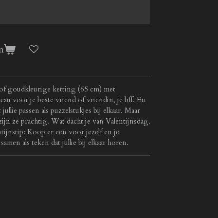
n
 of goudkleurige ketting (65 cm) met
deau voor je beste vriend of vriendin, je bff. En
jullie passen als puzzelstukjes bij elkaar. Maar
zijn ze prachtig. Wat dacht je van Valentijnsdag.
jnstip: Koop er een voor jezelf en je
amen als teken dat jullie bij elkaar horen.